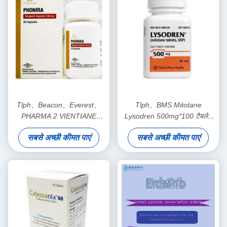
Tlph、Beacon、Everest、
Tlph、BMS Mitotane
PHARMA 2 VIENTIANE
Lysodren 500mg*100 टैबलेट
Niraparib ZL-2306 PHONIRA
एड्रेनल कॉर्टिकल कार्सिनोमास्टेज 1 2
सबसे अच्छी कीमत पाएं
सबसे अच्छी कीमत पाएं
100mg*30 टैबलेट अंडाशय कैंसर,
3 कैंसर के लिए
फैलोपियन ट्यूब कैंसर, पेरिटोनियल
कैंसरस्टेज 1 2 3 कैंसर