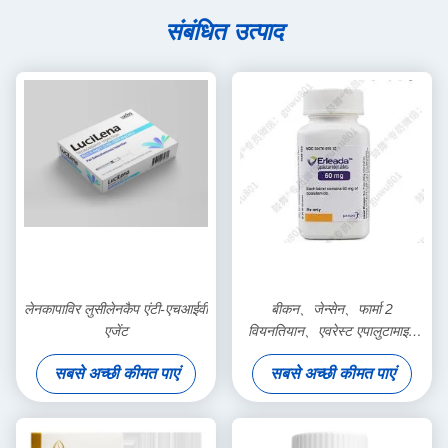
संबंधित उत्पाद
लेनकापाविर लुसीलेनकैप एंटी-एचआईवी
बीकन、जेन्सेन、फार्मा 2
एजेंट
वियनतियान、एवरेस्ट एपालुटामाइड
प्रोस्टैक्सन 60mg*30 गोलियाँ
सबसे अच्छी कीमत पाएं
सबसे अच्छी कीमत पाएं
प्रोस्टेट कैंसर स्टेज 1 2 3 कैंसर के
लिए