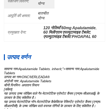
पैकेजिंग विवरण:
योग्य
बातचीत 
आपूर्ति की क्षमता:
योग्य
120 गोलियाँ 60mg Apalutamide
, 
प्रमुखता देना:
60 मिलीग्राम एपल्युटामाइड टैबलेट
, 
एपल्युटामाइड टैबलेट PHOAPAL 60
उत्पाद वर्णन
सामान्य नामःApalutamide Tablets. inherit;">सामान्य नाम:Apalutamide
Tablets
उत्पाद का नामःONC®ERLEADA®
अंग्रेजी नाम: Apalutamide Tablets
चीनी पिनयिनः अपातान पियान
[संकेत]
यह उत्पाद उच्च जोखिम वाले गैर-मेटास्टेटिक प्रोस्टेट कैंसर (एनएम-सीआरआई) के
उपचार के लिए संकेतित है।
यह उत्पाद मेटास्टेटिक नॉन-मेटास्टेटिक कैकेक्टिक रेसिस्टेंट प्रोस्टेट कैंसर (एनएम-
सीआरपीसी) के उच्च जोखिम वाले वयस्क रोगियों के उपचार के लिए संकेतित है।