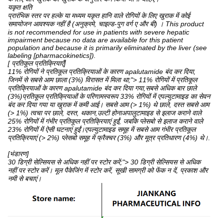
यकृत क्षति
प्रारंभिक स्तर पर हल्के या मध्यम यकृत हानि वाले रोगियों के लिए खुराक में कोई
समायोजन आवश्यक नहीं है (अनुक्रमे, चाइल्ड-पुग वर्ग ए और बी) । This product
is not recommended for use in patients with severe hepatic
impairment because no data are available for this patient
population and because it is primarily eliminated by the liver (see
labeling [pharmacokinetics]).
[ प्रतिकूल प्रतिक्रियाएँ]
11% रोगियों ने प्रतिकूल प्रतिक्रियाओं के कारण apalutamide बंद कर दिया,
जिनमें से सबसे आम छाला (3%) विरासत में मिला था;"> 11% रोगियों में प्रतिकूल
प्रतिक्रियाओं के कारण apalutamide बंद कर दिया गया,सबसे अधिक बार छाले
(3%)प्रतिकूल प्रतिक्रियाओं के परिणामस्वरूप 33% रोगियों में एपल्युटामाइड का सेवन
बंद कर दिया गया या खुराक में कमी आई। सबसे आम (> 1%) थे छाले, दस्त सबसे आम
(> 1%) त्वचा पर छाले, दस्त, थकान,उल्टी होनाअपालुटामाइड से इलाज कराने वाले
25% रोगियों में गंभीर प्रतिकूल प्रतिक्रियाएं हुईं, जबकि प्लेसबो से इलाज कराने वाले
23% रोगियों में ऐसी घटनाएं हुईं।एपल्युटामाइड समूह में सबसे आम गंभीर प्रतिकूल
प्रतिक्रियाएं (> 2%) प्लेसबो समूह में फ्रैक्चर (3%) और मूत्र प्रतिधारण (4%) थे।.
[भंडारण]
30 डिग्री सेल्सियस से अधिक नहीं पर स्टोर करें;"> 30 डिग्री सेल्सियस से अधिक
नहीं पर स्टोर करें। मूल पैकेजिंग में स्टोर करें, सूखी सामग्री को फेंक न दें, प्रकाश और
नमी से बचाएं।