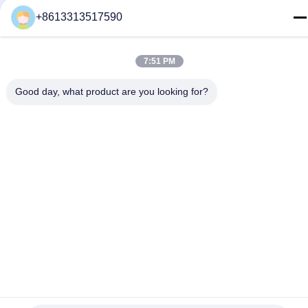
86--13313517590
+8613313517590
ईमेल
youyaocc@gmail.com
7:51 PM
पता
Good day, what product are you looking for?
RM09,BLK C,13/F,FOU WAH INDUSTRIAL WILDING,83-93
पुन शान सेंट,सुएन वान,NT
गोपनीयता नीति
|
साइटमैप
चीन अच्छा गुणवत्ता छाती फेफड़ों के कैंसर के लिए दवाएं आपूर्तिकर्ता. कॉपीराइट ©
2024-2026 GIVE LIFE TIME LIMITED . सब सभी अधिकार सुरक्षित.