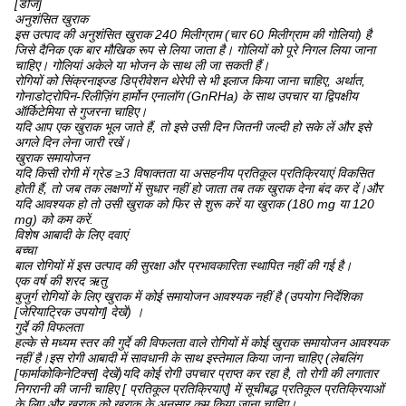
[डोज]
अनुशंसित खुराक
इस उत्पाद की अनुशंसित खुराक 240 मिलीग्राम (चार 60 मिलीग्राम की गोलियां) है
जिसे दैनिक एक बार मौखिक रूप से लिया जाता है। गोलियों को पूरे निगल लिया जाना
चाहिए। गोलियां अकेले या भोजन के साथ ली जा सकती हैं।
रोगियों को सिंक्रनाइज्ड डिप्रीवेशन थेरेपी से भी इलाज किया जाना चाहिए, अर्थात,
गोनाडोट्रोपिन-रिलीज़िंग हार्मोन एनालॉग (GnRHa) के साथ उपचार या द्विपक्षीय
ऑर्किटेमिया से गुजरना चाहिए।
यदि आप एक खुराक भूल जाते हैं, तो इसे उसी दिन जितनी जल्दी हो सके लें और इसे
अगले दिन लेना जारी रखें।
खुराक समायोजन
यदि किसी रोगी में ग्रेड ≥3 विषाक्तता या असहनीय प्रतिकूल प्रतिक्रियाएं विकसित
होती हैं, तो जब तक लक्षणों में सुधार नहीं हो जाता तब तक खुराक देना बंद कर दें।और
यदि आवश्यक हो तो उसी खुराक को फिर से शुरू करें या खुराक (180 mg या 120
mg) को कम करें.
विशेष आबादी के लिए दवाएं
बच्चा
बाल रोगियों में इस उत्पाद की सुरक्षा और प्रभावकारिता स्थापित नहीं की गई है।
एक वर्ष की शरद ऋतु
बुजुर्ग रोगियों के लिए खुराक में कोई समायोजन आवश्यक नहीं है (उपयोग निर्देशिका
[जेरियाट्रिक उपयोग] देखें) ।
गुर्दे की विफलता
हल्के से मध्यम स्तर की गुर्दे की विफलता वाले रोगियों में कोई खुराक समायोजन आवश्यक
नहीं है।इस रोगी आबादी में सावधानी के साथ इस्तेमाल किया जाना चाहिए (लेबलिंग
[फार्माकोकिनेटिक्स] देखें)यदि कोई रोगी उपचार प्राप्त कर रहा है, तो रोगी की लगातार
निगरानी की जानी चाहिए [ प्रतिकूल प्रतिक्रियाएं] में सूचीबद्ध प्रतिकूल प्रतिक्रियाओं
के लिए और खुराक को खुराक के अनुसार कम किया जाना चाहिए।