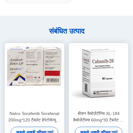
संबंधित उत्पाद
Natco Sorafenib Sorafenat
बीकन कैबोज़ेंटीनिब XL-184
200mg*120 टैबलेट हेपेटोसेल्युलर
कैबोज़ेंटीक्स 60mg*30 टैबलेट गुर्दे
कार्सिनोमा, गुर्दे की कोशिका कार्सिनोमा,
का कैंसर, थायराइड कैंसर, यकृत का
सबसे अच्छी कीमत पाएं
सबसे अच्छी कीमत पाएं