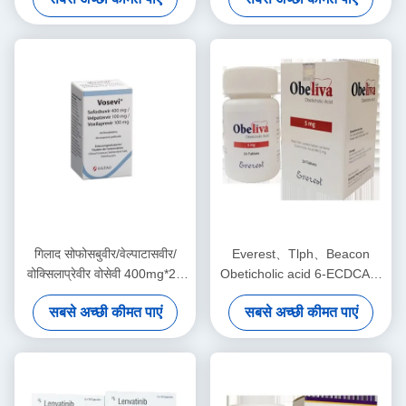
थायराइड कैंसर, गैस्ट्रोइंटेस्टाइनल
कैंसर, नरम ऊतक सारकोमा, गैर-छोटे
स्ट्रॉमल ट्यूमर, डेस्मोइड ट्यूमर,
कोशिकाओं का फेफड़े का कैंसर,
एंजियोसार्कोमा, एकल फाइब्रस ट्यूमर,
प्रोस्टेट कैंसर, स्तन कैंसर, अंडाशय
का कैंसर,
गिलाद सोफोसबुवीर/वेल्पाटासवीर/
Everest、Tlph、Beacon
वोक्सिलाप्रेवीर वोसेवी 400mg*28
Obeticholic acid 6-ECDCA、
गोलियाँ हेपेटाइटिस सी स्टेज 1 2 3
INT-747 Obetix 5mg*30
सबसे अच्छी कीमत पाएं
सबसे अच्छी कीमत पाएं
कैंसर के लिए
टैबलेट प्राथमिक पित्तीय कोलेंजाइटिस
स्टेज 1 2 3 कैंसर के लिए