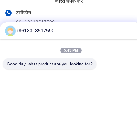
त्वरित संपर्क करें
टेलीफोन
86--13313517590
+8613313517590
ईमेल
youyaocc@gmail.com
5:43 PM
पता
RM09,BLK C,13/F,FOU WAH INDUSTRIAL WILDING,83-93
Good day, what product are you looking for?
पुन शान सेंट,सुएन वान,NT
गोपनीयता नीति
|
साइटमैप
चीन अच्छा गुणवत्ता छाती फेफड़ों के कैंसर के लिए दवाएं आपूर्तिकर्ता. कॉपीराइट ©
2024-2026 GIVE LIFE TIME LIMITED . सब सभी अधिकार सुरक्षित.