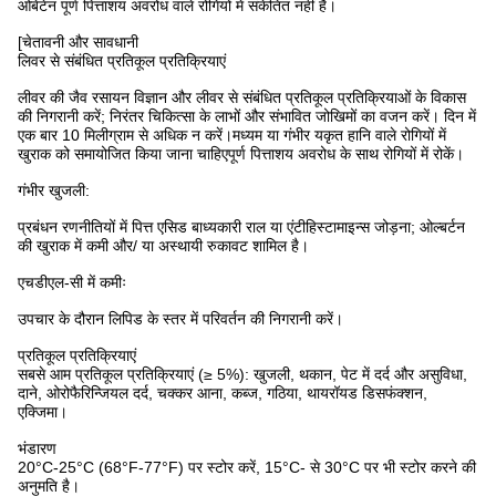
ओबेटेन पूर्ण पित्ताशय अवरोध वाले रोगियों में संकेतित नहीं है।
[चेतावनी और सावधानी
लिवर से संबंधित प्रतिकूल प्रतिक्रियाएं
लीवर की जैव रसायन विज्ञान और लीवर से संबंधित प्रतिकूल प्रतिक्रियाओं के विकास
की निगरानी करें; निरंतर चिकित्सा के लाभों और संभावित जोखिमों का वजन करें। दिन में
एक बार 10 मिलीग्राम से अधिक न करें।मध्यम या गंभीर यकृत हानि वाले रोगियों में
खुराक को समायोजित किया जाना चाहिएपूर्ण पित्ताशय अवरोध के साथ रोगियों में रोकें।
गंभीर खुजली:
प्रबंधन रणनीतियों में पित्त एसिड बाध्यकारी राल या एंटीहिस्टामाइन्स जोड़ना; ओल्बर्टन
की खुराक में कमी और/ या अस्थायी रुकावट शामिल है।
एचडीएल-सी में कमीः
उपचार के दौरान लिपिड के स्तर में परिवर्तन की निगरानी करें।
प्रतिकूल प्रतिक्रियाएं
सबसे आम प्रतिकूल प्रतिक्रियाएं (≥ 5%): खुजली, थकान, पेट में दर्द और असुविधा,
दाने, ओरोफैरिन्जियल दर्द, चक्कर आना, कब्ज, गठिया, थायरॉयड डिसफंक्शन,
एक्जिमा।
भंडारण
20°C-25°C (68°F-77°F) पर स्टोर करें, 15°C- से 30°C पर भी स्टोर करने की
अनुमति है।