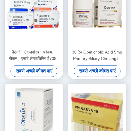
नैटको、टीएलपीएच、फोकम、
30 टैब Obeticholic Acid 5mg
बीकन、एसाई लेनवातिनिब ई7080
Primary Biliary Cholangitis
लेनविमा 4mg*30 गोलियाँ
ओकाबिल 5 एमजी टैबलेट
सबसे अच्छी कीमत पाएं
सबसे अच्छी कीमत पाएं
हेपेटोसेलुलर कार्सिनोमा, थायराइड
कैंसर, गुर्दे की कोशिका कार्सिनोमा,
गैस्ट्रिक कैंसर स्टेज 1 2 3 कैंसर के
लिए