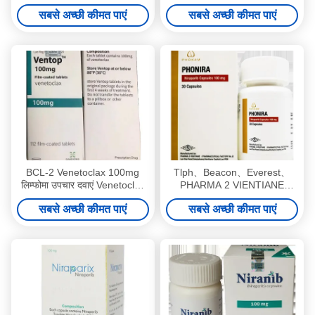
199Ventok 100mg*112 टैबलेट
सबसे अच्छी कीमत पाएं
सबसे अच्छी कीमत पाएं
ल्यूकेमिया, लिम्फोमास्टेज 1 2 3 कैंसर
के लिए
BCL-2 Venetoclax 100mg
Tlph、Beacon、Everest、
लिम्फोमा उपचार दवाएं Venetoclax
PHARMA 2 VIENTIANE
टैबलेट
Niraparib ZL-2306 PHONIRA
सबसे अच्छी कीमत पाएं
सबसे अच्छी कीमत पाएं
100mg*30 टैबलेट अंडाशय कैंसर,
फैलोपियन ट्यूब कैंसर, पेरिटोनियल
कैंसरस्टेज 1 2 3 कैंसर