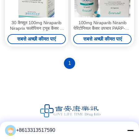
30 कैप्सूल 100mg Niraparib
100mg Niraparib Niranib
Niraprix फलोपियन ट्यूब कैंसर के
पेरिटोनियल कैंसर उपचार PARP-1,2
लिए
लक्ष्य
सबसे अच्छी कीमत पाएं
सबसे अच्छी कीमत पाएं
1
+8613313517590
सोशल मीडिया