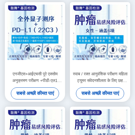
एनजीएस+आईएचसी पूरे एक्सोम
स्वाब / रक्त आनुवंशिक परीक्षण महिला
अनुक्रमण परीक्षण +पीडी-एल1
ट्यूमर संवेदनशीलता के लिए छह
(22सी3) पैकेज
जोखिम आकलन
सबसे अच्छी कीमत पाएं
सबसे अच्छी कीमत पाएं