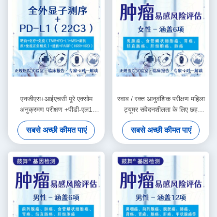
एनजीएस+आईएचसी पूरे एक्सोम
स्वाब / रक्त आनुवंशिक परीक्षण महिला
अनुक्रमण परीक्षण +पीडी-एल1
ट्यूमर संवेदनशीलता के लिए छह
(22सी3) पैकेज
जोखिम आकलन
सबसे अच्छी कीमत पाएं
सबसे अच्छी कीमत पाएं