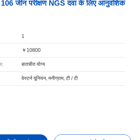
र 106 जीन परीक्षण NGS दवा के लिए आनुवंशिक
1
￥10800
य:
बातचीत योग्य
वेस्टर्न यूनियन, मनीग्राम, टी / टी