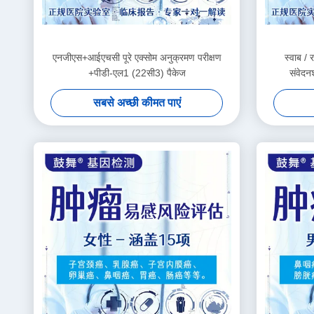
एनजीएस+आईएचसी पूरे एक्सोम अनुक्रमण परीक्षण
स्वाब / 
+पीडी-एल1 (22सी3) पैकेज
संवेद
सबसे अच्छी कीमत पाएं