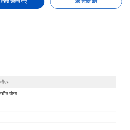
अच्छी कीमत पाएं
अब संपर्क करें
नजीएस
तचीत योग्य