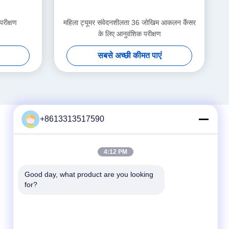
परीक्षण
महिला ट्यूमर संवेदनशीलता 36 जोखिम आकलन कैंसर
के लिए आनुवंशिक परीक्षण
सबसे अच्छी कीमत पाएं
+8613313517590
त्वरित संपर्क करें
4:12 PM
टेलीफोन
Good day, what product are you looking 
for?
86--13313517590
ईमेल
youyaocc@gmail.com