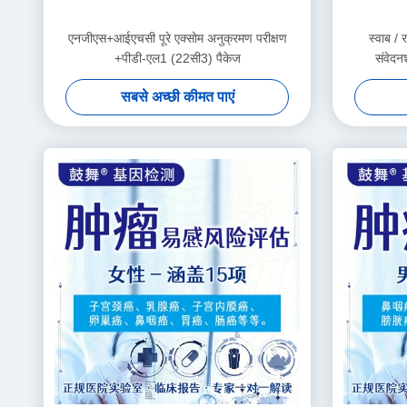
एनजीएस+आईएचसी पूरे एक्सोम अनुक्रमण परीक्षण
स्वाब / 
+पीडी-एल1 (22सी3) पैकेज
संवेद
सबसे अच्छी कीमत पाएं