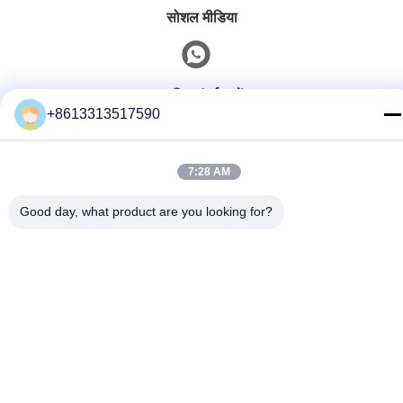
सोशल मीडिया
त्वरित संपर्क करें
+8613313517590
टेलीफोन
86--13313517590
7:28 AM
ईमेल
Good day, what product are you looking for?
youyaocc@gmail.com
पता
RM09,BLK C,13/F,FOU WAH INDUSTRIAL WILDING,83-93
पुन शान सेंट,सुएन वान,NT
गोपनीयता नीति
|
साइटमैप
चीन अच्छा गुणवत्ता छाती फेफड़ों के कैंसर के लिए दवाएं आपूर्तिकर्ता. कॉपीराइट ©
2024-2026 GIVE LIFE TIME LIMITED . सब सभी अधिकार सुरक्षित.