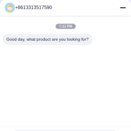
+8613313517590
सोशल मीडिया
7:11 PM
Good day, what product are you looking for?
त्वरित संपर्क करें
टेलीफोन
86--13313517590
ईमेल
youyaocc@gmail.com
पता
RM09,BLK C,13/F,FOU WAH INDUSTRIAL WILDING,83-93
पुन शान सेंट,सुएन वान,NT
गोपनीयता नीति
|
साइटमैप