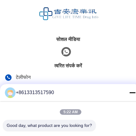
सोशल मीडिया
त्वरित संपर्क करें
टेलीफोन
86--13313517590
+8613313517590
ईमेल
youyaocc@gmail.com
5:22 AM
पता
Good day, what product are you looking for?
RM09,BLK C,13/F,FOU WAH INDUSTRIAL WILDING,83-93
पुन शान सेंट,सुएन वान,NT